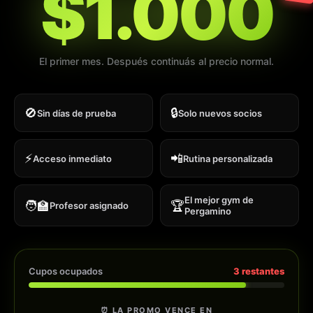
$1.000
El primer mes. Después continuás al precio normal.
🚫
🔒
Sin días de prueba
Solo nuevos socios
⚡
📲
Acceso inmediato
Rutina personalizada
El mejor gym de
🧑‍🏫
🏆
Profesor asignado
Pergamino
Cupos ocupados
3
restantes
⏰ LA PROMO VENCE EN